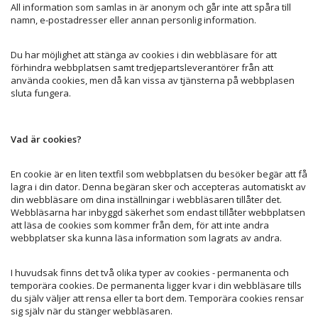
All information som samlas in är anonym och går inte att spåra till
namn, e-postadresser eller annan personlig information.
Du har möjlighet att stänga av cookies i din webbläsare för att
förhindra webbplatsen samt tredjepartsleverantörer från att
använda cookies, men då kan vissa av tjänsterna på webbplasen
sluta fungera.
Vad är cookies?
En cookie är en liten textfil som webbplatsen du besöker begär att få
lagra i din dator. Denna begäran sker och accepteras automatiskt av
din webbläsare om dina inställningar i webbläsaren tillåter det.
Webbläsarna har inbyggd säkerhet som endast tillåter webbplatsen
att läsa de cookies som kommer från dem, för att inte andra
webbplatser ska kunna läsa information som lagrats av andra.
I huvudsak finns det två olika typer av cookies - permanenta och
temporära cookies. De permanenta ligger kvar i din webbläsare tills
du själv väljer att rensa eller ta bort dem. Temporära cookies rensar
sig själv när du stänger webbläsaren.